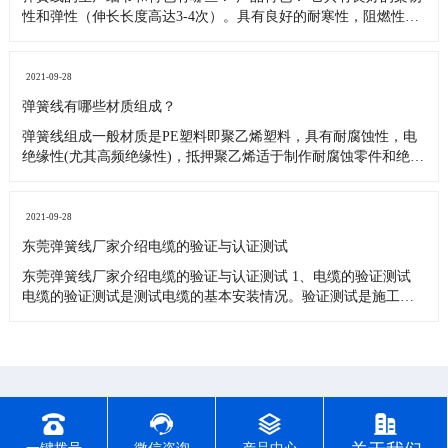
从
为您讲解选购弹簧线的事项
弹簧线在我们的生活中运用非常广泛的了，比如汽车路控设备，
移动照明设备电缆自动门，升降机电梯按摩椅，机器人仪器仪表
等等。这些都是弹簧线所带给我们的好处，我们该怎样选择弹簧
线呢？就由小编来告诉你吧！ 1、弹簧线的线径是多少、几芯的、
每根芯是几号线。有没有其他特殊的要求。 2、弹簧线外被用的胶
2021-09-28
料是PU还
什么是弹簧线？
弹簧线也叫螺旋电缆，伸缩线。它具有良好弹性，可收缩性，抗
氧化强，不惧油污。适用于多种特殊环境中。 弹簧线的材质主要
分PVC和PU两种，正面我们分别介绍它的两种特性： 1、PVC弹
簧线，经济性高，低机械和抗化学能力。中等弹性力。适合于轻
工业、计算机等场合安装使用。 2、PU弹簧线，非常好的弹性
2021-09-28
力。具
弹簧线螺旋电缆生产细节和流程？
弹簧线的生产细节和特色有哪些？ 产品特色： 它具有良好的柔韧
性和弹性（伸长长度高达3-4次）。具有良好的耐寒性，阻燃性，
耐油性和耐磨性。各种螺旋弹簧线可以根据场合不同。 导体结
构：使用单股或胶合裸软铜线（或铜） 绝缘材料：可用于满足聚
氧乙烯，聚乙烯，聚乙烯或共聚乙烯的不同情况，以满足不同的
2021-09-28
情况。
弹簧线有哪些材质组成？