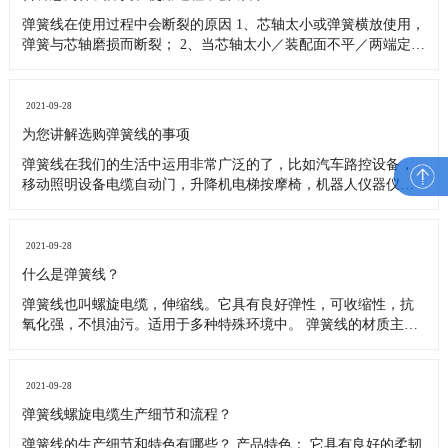
PU弹簧线，PU弹簧线加工，弹簧线加工，弹簧加工的公司。广泛用
于汽车、机器、电话、仪表等可移动电源连接设备中。 盈晟电线以
品质优良、精益求精为质量方针，目前已通过ISO9001：2008国际质
量体系认证，公司全面推行环保，为顾客提供绿色产...
了解更多
公司新闻
行业资讯
常见问题
2021-09-28
告诉您为什么弹簧在使用过程中会断裂？
弹簧线在使用过程中会断裂的原因 1、芯轴太小或弹簧横放使用，
弹簧与芯轴磨损而断裂； 2、当芯轴太小／装配面不平／两端定位
面平行度不良时，均会造成弹簧被压缩扭曲，局部产生高压力而
断裂； 3、芯轴太短且端部未倒角，会导致弹簧与芯轴摩擦磨损而
断裂； 4、弹簧圈与圈之间夹杂异物使用，使实际有效圈数减少，
2021-09-28